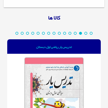
کالا ها
تدریس یار ریاضی اول دبستان