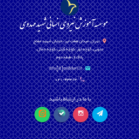
تهران، میدان هفت تیر، خیابان شهید مفتح
جنوبی، کوچه تور، کوچه گیتی، کوچه جمال،
پلاک6، طبقه دوم
info [at] mahdavi.ir
021-43313
با ما در ارتباط باشید