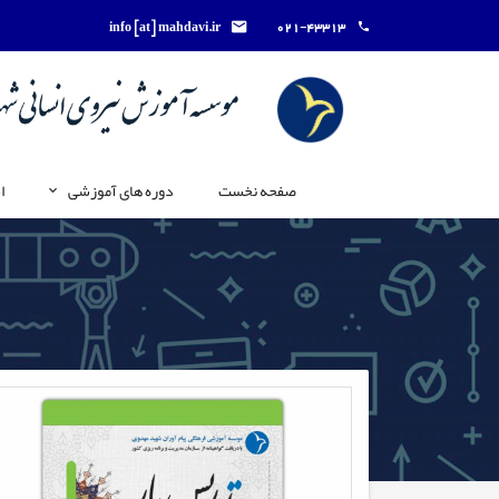
info [at] mahdavi.ir
021-43313
صفحه نخست
دوره های آموزشی
ا