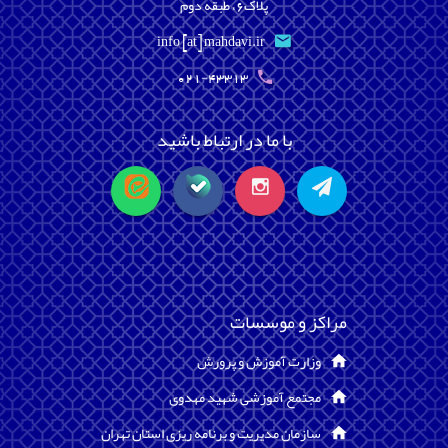
پلاک6، طبقه دوم
info [at] mahdavi.ir
021-43313
با ما در ارتباط باشید
مراکز و موسسات
وزارت آموزش و پرورش
مجتمع آموزشی شهید مهدوی
سازمان مدیریت و برنامه ریزی استان تهران