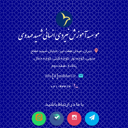
تهران، میدان هفت تیر، خیابان شهید مفتح
جنوبی، کوچه تور، کوچه گیتی، کوچه جمال،
پلاک6، طبقه دوم
info [at] mahdavi.ir
021-43313
با ما در ارتباط باشید