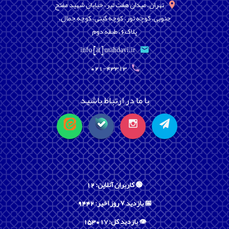
تهران، میدان هفت تیر، خیابان شهید مفتح
جنوبی، کوچه تور، کوچه گیتی، کوچه جمال،
پلاک6، طبقه دوم
info [at] mahdavi.ir
021-43313
با ما در ارتباط باشید
🟢 کاربران آنلاین: 12
📅 بازدید ۷ روز اخیر: 9442
👁️ بازدید کل: 153017