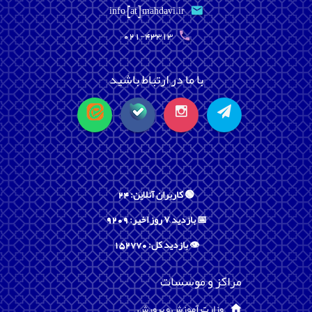
info [at] mahdavi.ir
021-43313
با ما در ارتباط باشید
🟢 کاربران آنلاین: 24
📅 بازدید ۷ روز اخیر: 9209
👁️ بازدید کل: 152770
مراکز و موسسات
وزارت آموزش و پرورش