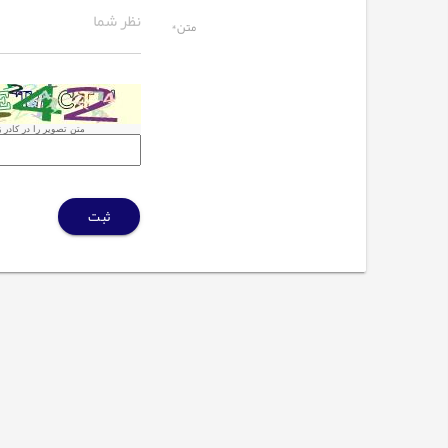
متن*
متن تصویر را در کادر زی
ثبت