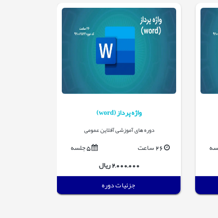
واژه پرداز (word)
پاورپوینت 
دوره های آموزشی آفلاین عمومی
دوره ها
26 ساعت
5 جلسه
20 ساعت
2,000,000 ریال
0
جزئیات دوره