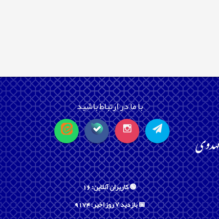
با ما در ارتباط باشید
🟢 کاربران آنلاین: 16
📅 بازدید ۷ روز اخیر: 9174