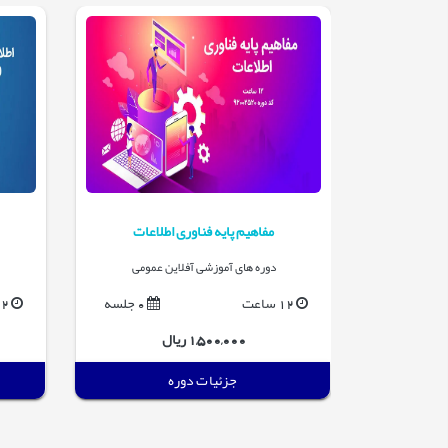
window
مفاهیم پایه فناوری اطلاعات
 عمومی
دوره های آموزشی آفلاین عمومی
0 جلسه
12 ساعت
0 جلسه
12 س
1,500,000 ریال
جزئیات دوره