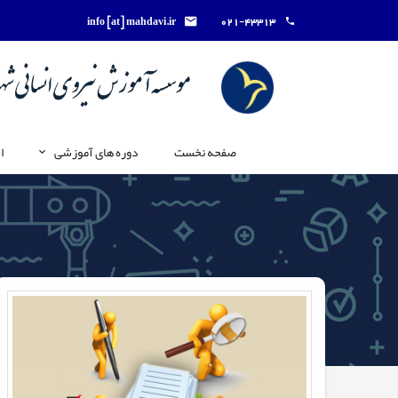
info [at] mahdavi.ir
021-43313
صفحه نخست
دوره های آموزشی
ا