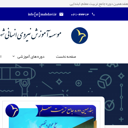
هفدهمین دوره جامع تربیت معلم، ابتدایی
info [at] mahdavi.ir
021-43313
صفحه نخست
دوره های آموزشی
ا