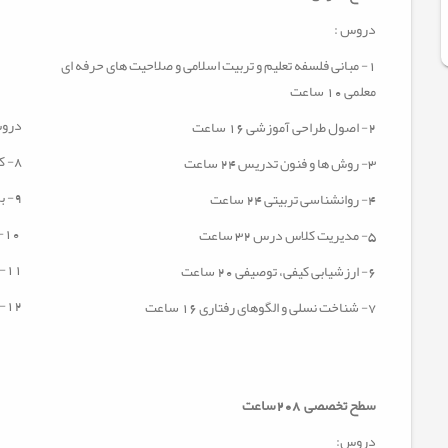
دروس :
1- مبانی فلسفه تعلیم و تربیت اسلامی و صلاحیت های حرفه ای
معلمی
10 ساعت
درو
2
-
اصول طراحی آموزشی
16 ساعت
8
- ک
3- روش ها و فنون تدریس 24 ساعت
9
-
ب
4- روانشناسی تربیتی
24 ساعت
10- اختلالات یادگیری و روش های اصلاح آن 16 ساعت
5- مدیریت کلاس درس
32 ساعت
11- درس پژوهی (آفلاین) 18 ساعت
6
-
ارزشیابی کیفی، توصیفی 20 ساعت
12-
7- شناخت نسلی و الگوهای رفتاری 16 ساعت
سطح تخصصی
208ساعت
دروس
: