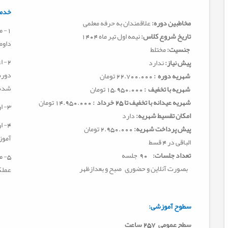
خدما
مخاطبین دوره:
علاقمندان به حرفه معلمی
1
-
م
تاریخ شروع کلاس:
نیمه اول تیر ماه 1404
داوط
جنسیت:
مختلط
2
-
ا
پیش نیاز:
ندارد
دوره
شهریه دوره :
22.700.000 تومان
شده 
شهریه با تخفیف :
15.950.000 تومان
شهریه عیدانه با تخفیف تا 25 خرداد :
14.950.000 تومان
3
-
ا
امکان تقسیط شهریه:
دارد
4
-
ا
پیش پرداخت شهریه:
2.950.000 تومان
آموز
الباقی در 4 قسط
تعداد جلسات:
90 جلسه
5
-
م
بصورت آنلاین و حضوری صبح و بعدازظهر
عملک
سطوح آموزشی
:
سطح عمومی
257 ساعت