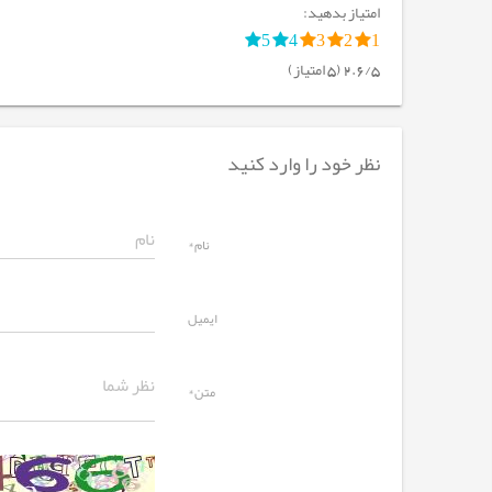
امتیاز بدهید:
5
4
3
2
1
2.6/5 (5 امتیاز)
نظر خود را وارد کنید
نام*
ایمیل
متن*