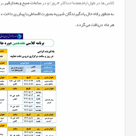
کلاس ها در طول ایام هفته(حداکثر 4 روز) و در
ساعات صبح و بعدازظهر
برگ
ب
ه منظور رفاه حال یادگیرندگان شهریه بصورت اقساطی با پیش پرداخت 2.950.000 تومان و الباقی در 4 قسط مساوی
هر ماه دریافت می گردد
.