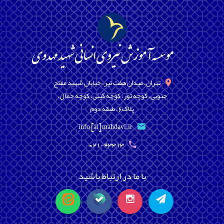
تهران، میدان هفت تیر، خیابان شهید مفتح
جنوبی، کوچه تور، کوچه گیتی، کوچه جمال،
پلاک6، طبقه دوم
info [at] mahdavi.ir
021-43313
با ما در ارتباط باشید