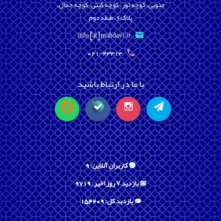
جنوبی، کوچه تور، کوچه گیتی، کوچه جمال،
پلاک6، طبقه دوم
info [at] mahdavi.ir
021-43313
با ما در ارتباط باشید
🟢 کاربران آنلاین: 9
📅 بازدید ۷ روز اخیر: 9719
👁️ بازدید کل: 154209