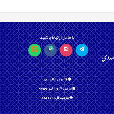
با ما در ارتباط باشید
🟢 کاربران آنلاین: 18
📅 بازدید ۷ روز اخیر: 9759
👁️ بازدید کل: 156601