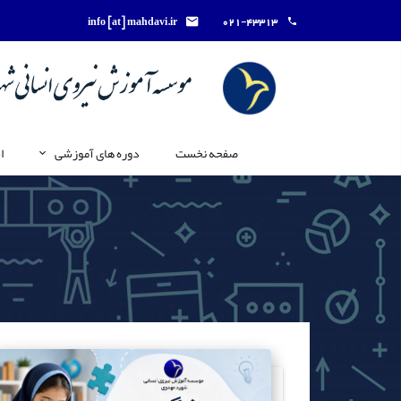
info [at] mahdavi.ir
021-43313
صفحه نخست
دوره های آموزشی
ا